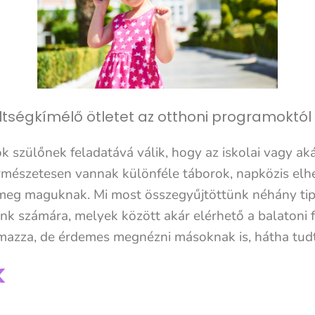
tségkímélő ötletet az otthoni programoktól
 sok szülőnek feladatává válik, hogy az iskolai vagy 
rmészetesen vannak különféle táborok, napközis elhe
meg maguknak. Mi most összegyűjtöttünk néhány tip
k számára, melyek között akár elérhető a balatoni f
mazza, de érdemes megnézni másoknak is, hátha tudto
k