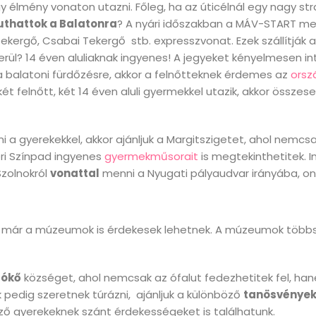
élmény vonaton utazni. Főleg, ha az úticélnál egy nagy str
juthattok a Balatonra
? A nyári időszakban a MÁV-START m
Tekergő, Csabai Tekergő stb. expresszvonat. Ezek szállítják 
erül? 14 éven aluliaknak ingyenes! A jegyeket kényelmesen in
a balatoni fürdőzésre, akkor a felnőtteknek érdemes az
orsz
ét felnőtt, két 14 éven aluli gyermekkel utazik, akkor összes
 a gyerekekkel, akkor ajánljuk a Margitszigetet, ahol nemcs
ri Színpad ingyenes
gyermekműsorait
is megtekinthetitek. 
 Szolnokról
vonattal
menni a Nyugati pályaudvar irányába, on
r már a múzeumok is érdekesek lehetnek. A múzeumok több
lókő
községet, ahol nemcsak az ófalut fedezhetitek fel, ha
pedig szeretnek túrázni, ajánljuk a különböző
tanösvények
ző gyerekeknek szánt érdekességeket is találhatunk.