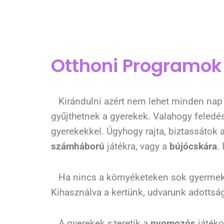
Otthoni Programok
Kirándulni azért nem lehet minden nap (
gyűjthetnek a gyerekek. Valahogy feledés
gyerekekkel. Úgyhogy rajta, biztassátok a
számháború
játékra, vagy a
bújócskára
.
Ha nincs a környéketeken sok gyermek, 
Kihasználva a kertünk, udvarunk adottsá
A gyerekek szeretik a
nyomozós
játéko