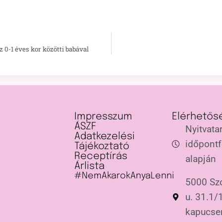
 0-1 éves kor közötti babával
Impresszum
Elérhetős
ÁSZF
Nyitvatar
Adatkezelési
időpontf
Tájékoztató
Receptírás
alapján
Árlista
#NemAkarokAnyaLenni
5000 Szo
u. 31.1/1
kapucse