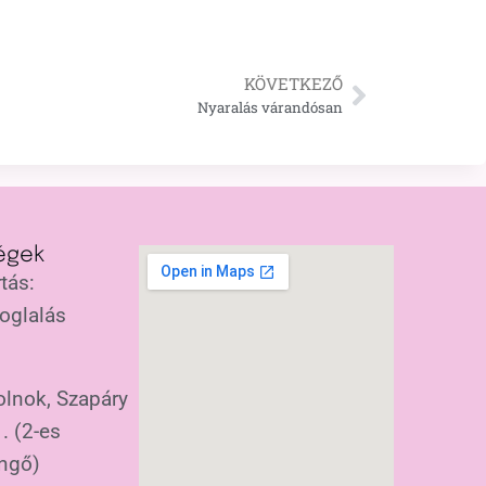
KÖVETKEZŐ
Nyaralás várandósan
égek
tás:
oglalás
lnok, Szapáry
. (2-es
ngő)