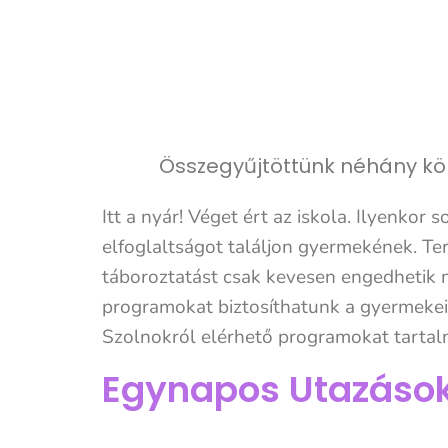
Összegyűjtöttünk néhány köl
Itt a nyár! Véget ért az iskola. Ilyenkor
elfoglaltságot találjon gyermekének. Te
táboroztatást csak kevesen engedhetik 
programokat biztosíthatunk a gyermekein
Szolnokról elérhető programokat tartal
Egynapos Utazáso