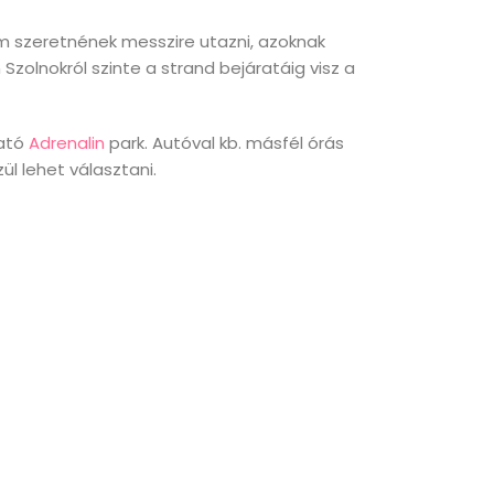
m szeretnének messzire utazni, azoknak
 Szolnokról szinte a strand bejáratáig visz a
ható
Adrenalin
park. Autóval kb. másfél órás
l lehet választani.