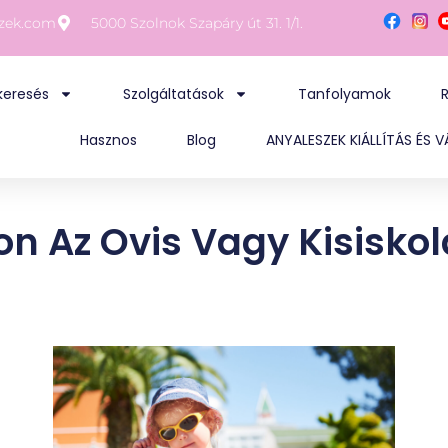
szek.com
5000 Szolnok Szapáry út 31. 1/1.
 keresés
Szolgáltatások
Tanfolyamok
Hasznos
Blog
ANYALESZEK KIÁLLÍTÁS ÉS 
on Az Ovis Vagy Kisisko