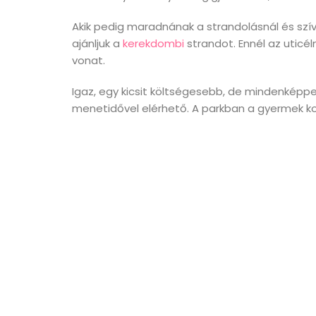
Akik pedig maradnának a strandolásnál és szí
ajánljuk a
kerekdombi
strandot. Ennél az uticél
vonat.
Igaz, egy kicsit költségesebb, de mindenkép
menetidővel elérhető. A parkban a gyermek k