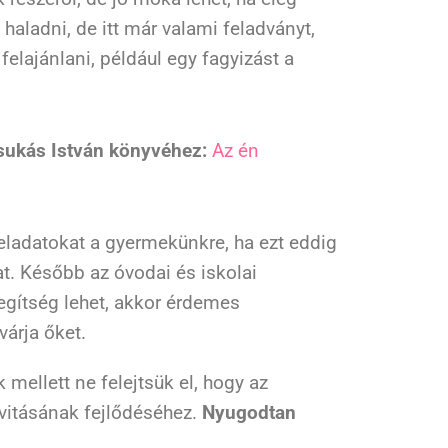
haladni, de itt már valami feladványt,
felajánlani, például egy fagyizást a
sukás István könyvéhez:
Az én
ladatokat a gyermekünkre, ha ezt eddig
at. Később az óvodai és iskolai
segítség lehet, akkor érdemes
várja őket.
 mellett ne felejtsük el, hogy az
ivitásának fejlődéséhez.
Nyugodtan