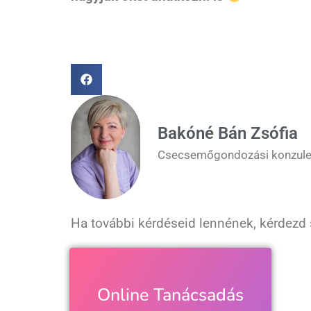
Bakóné Bán Zsófia
Csecsemőgondozási konzulen
Ha további kérdéseid lennének, kérdezd s
Online Tanácsadás