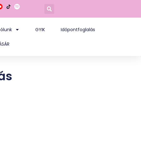
Rólunk
GYIK
Időpontfoglalás
VÁSÁR
lás