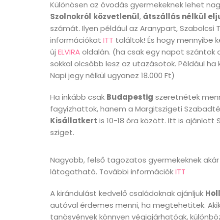
Különösen az óvodás gyermekeknek lehet nagy 
Szolnokról
közvetlenül
,
átszállás nélkül el
számát. Ilyen például az Aranypart, Szabolcsi 
információkat
ITT
találtok! És hogy mennyibe k
új
ELVIRA
oldalán. (ha csak egy napot szántok 
sokkal olcsóbb lesz az utazásotok. Például ha k
Napi jegy nélkül ugyanez 18.000 Ft)
Ha inkább csak
Budapestig
szeretnétek menni
fagyizhattok, hanem a Margitszigeti Szabadté
Kisállatkert
is 10-18 óra között. Itt is ajánlott
sziget.
Nagyobb, felső tagozatos gyermekeknek aká
látogatható. További információk
ITT
A kirándulást kedvelő családoknak ajánljuk
Hol
autóval érdemes menni, ha megtehetitek. Akik 
tanösvények könnyen végigjárhatóak, különbö