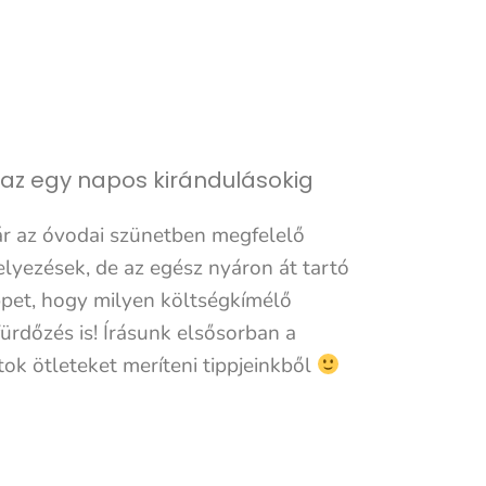
 az egy napos kirándulásokig
akár az óvodai szünetben megfelelő
lyezések, de az egész nyáron át tartó
pet, hogy milyen költségkímélő
ürdőzés is! Írásunk elsősorban a
k ötleteket meríteni tippjeinkből