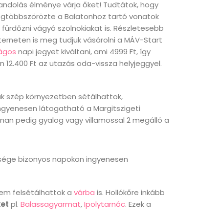
andolás élménye várja őket! Tudtátok, hogy
egtöbbszörözte a Balatonhoz tartó vonatok
a fürdőzni vágyó szolnokiakat is. Részletesebb
terneten is meg tudjuk vásárolni a MÁV-Start
ágos
napi jegyet kiváltani, ami 4999 Ft, így
en 12.400 Ft az utazás oda-vissza helyjeggyel.
ak szép környezetben sétálhattok,
Ingyenesen látogatható a Margitszigeti
nan pedig gyalog vagy villamossal 2 megálló a
sége bizonyos napokon ingyenesen
nem felsétálhattok a
várba
is. Hollókőre inkább
et
pl.
Balassagyarmat
,
Ipolytarnóc
. Ezek a