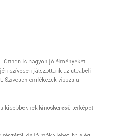
. Otthon is nagyon jó élményeket
én szívesen játszottunk az utcabeli
kat. Szívesen emlékezek vissza a
k a kisebbeknek
kincskereső
térképet.
 részéről, de jó móka lehet, ha elég