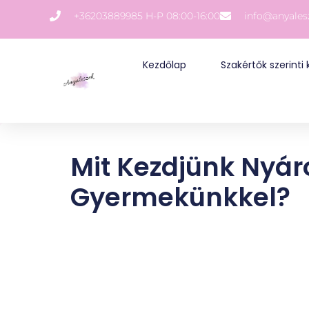
+36203889985 H-P 08:00-16:00
info@anyale
Kezdőlap
Szakértők szerinti
Mit Kezdjünk Nyár
Gyermekünkkel?