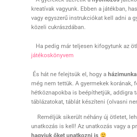
kreatívak vagyunk. Ebben a játékban, haso
vagy egyszerű instrukciókat kell adni a g
közeli cukrászdában.
Ha pedig már teljesen kifogytunk az ötl
játékoskönyvem
És hát ne felejtsük el, hogy a
házimunka
még nem tettük. A gyermekek korának, fej
hétköznapokba is beépíthetjük, addigra t
táblázatokat, táblát készíteni (olvasni n
Reméljük sikerült néhány új ötletet, lehe
unatkozás is kell! Az unatkozás vagy a 
hagyjuk őket unatkozni is