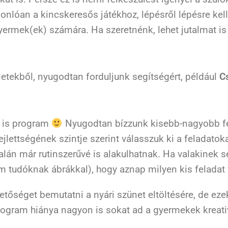
nlóan a kincskeresős játékhoz, lépésről lépésre kell 
yermek(ek) számára. Ha szeretnénk, lehet jutalmat is 
etekből, nyugodtan forduljunk segítségért, például
C
is program
Nyugodtan bízzunk kisebb-nagyobb fe
lettségének szintje szerint válasszuk ki a feladatok
alán már rutinszerűvé is alakulhatnak. Ha valakinek 
em tudóknak ábrákkal), hogy aznap milyen kis feladat 
tőséget bemutatni a nyári szünet eltöltésére, de ezek
program hiánya nagyon is sokat ad a gyermekek kreat