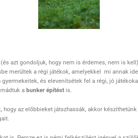
és azt gondoljuk, hogy nem is érdemes, nem is kell)
be merültek a régi játékok, amelyekkel mi annak idej
 gyermekeitek, és elevenítsétek fel a régi, jó játéko
 Imádtuk a
bunker építést
is.
hogy az előbbieket játszhassák, akkor készíthetün
gait.
kat is. Persze ez is némi felkészülést igényel a szülők