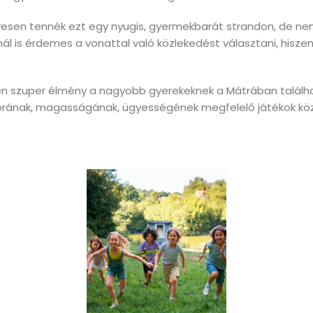
vesen tennék ezt egy nyugis, gyermekbarát strandon, de ne
nál is érdemes a vonattal való közlekedést választani, hiszen
pen szuper élmény a nagyobb gyerekeknek a Mátrában talál
orának, magasságának, ügyességének megfelelő játékok közü