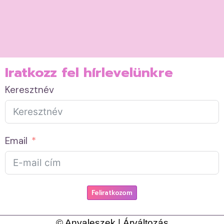
Iratkozz fel hírlevelünkre
Keresztnév
Email
Feliratkozom
© Anyaleszek | Árváltozás