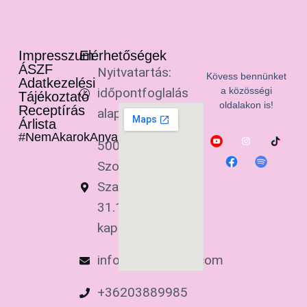
Impresszum
Elérhetőségek
ÁSZF
Nyitvatartás:
Kövess bennünket
Adatkezelési
időpontfoglalás
a közösségi
Tájékoztató
oldalakon is!
Receptírás
alapján
Árlista
#NemAkarokAnyaLenni
5000
Szolnok,
Szapáry u.
31.1/1. (2-es
kapucsengő)
info@anyaleszek.com
+36203889985