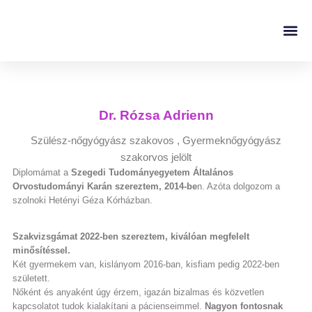
Szakértők szerint
ANYALESZEK KIÁLLÍTÁ
Dr. Rózsa Adrienn
Szülész-nőgyógyász szakovos , Gyermeknőgyógyász
szakorvos jelölt
Diplomámat a
Szegedi Tudományegyetem Általános
Orvostudományi Karán szereztem, 2014-be
n. Azóta dolgozom a
szolnoki Hetényi Géza Kórházban.
Szakvizsgámat 2022-ben szereztem, kiválóan megfelelt
minősítéssel.
Két gyermekem van, kislányom 2016-ban, kisfiam pedig 2022-ben
született.
Nőként és anyaként úgy érzem, igazán bizalmas és közvetlen
kapcsolatot tudok kialakítani a pácienseimmel.
Nagyon fontosnak