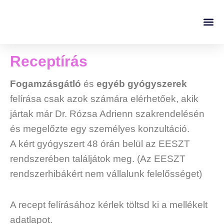
Szakértők szerint
ANYALESZEK KIÁLLÍTÁ
Receptírás
Fogamzásgátló
és
egyéb gyógyszerek
felírása csak azok számára elérhetőek, akik
jártak már Dr. Rózsa Adrienn szakrendelésén
és megelőzte egy személyes konzultáció.
A kért gyógyszert 48 órán belül az EESZT
rendszerében találjátok meg. (Az EESZT
rendszerhibákért nem vállalunk felelősséget)
A recept felírásához kérlek töltsd ki a mellékelt
adatlapot.