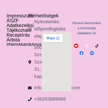
Impresszum
Elérhetőségek
ÁSZF
Nyitvatartás:
Kövess bennünket
Adatkezelési
a közösségi
időpontfoglalás
Tájékoztató
oldalakon is!
Receptírás
alapján
Árlista
#NemAkarokAnyaLenni
5000
Szolnok,
Szapáry u.
31.1/1. (2-es
kapucsengő)
info@anyaleszek.com
+36203889985